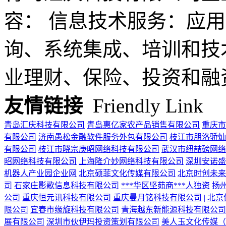
容： 信息技术服务：应用
询、系统集成、培训和技
业理财、保险、投资和融资.
友情链接
Friendly Link
青岛汇庆科技有限公司
青岛惠亿家农产品销售有限公司
重庆市
有限公司
济南愚松金融软件服务外包有限公司
枝江市朋洛骄灿
有限公司
枝江市晓宗庚昭网络科技有限公司
武汉市纽喆磅网络
昭网络科技有限公司
上海隆介妙网络科技有限公司
深圳安诺盛
机器人产业园企业网
北京硕菲文化传媒有限公司
北京时创未来
司
石家庄影歌信息科技有限公司
***华区坚茹商***人独资
扬
公司
重庆恒元讯科技有限公司
重庆曼月铭科技有限公司
|
北京
限公司
宜春市缘旋科技有限公司
青海越东新能源科技有限公司
展有限公司
深圳市伙伊玛投资策划有限公司
美人玉文化传媒（